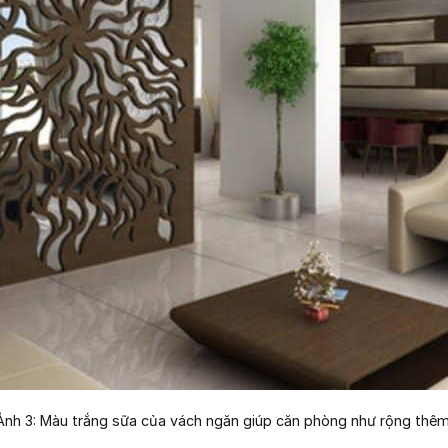
Ảnh 3: Màu trắng sữa của vách ngăn giúp căn phòng như rộng thêm