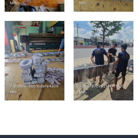
Min
Min
71b28bec6bb1bdefe4a09
400d797c99214f7f16307
Min
Min