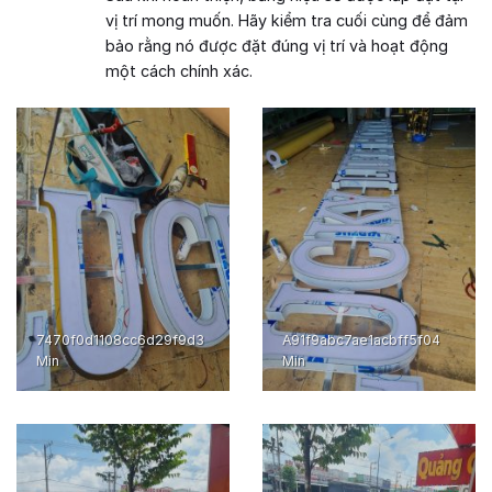
vị trí mong muốn. Hãy kiểm tra cuối cùng để đảm
bảo rằng nó được đặt đúng vị trí và hoạt động
một cách chính xác.
7470f0d1108cc6d29f9d3
A91f9abc7ae1acbff5f04
Min
Min