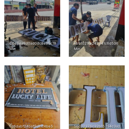
C6e8ea8d0ad0dc8e85c18
Fb91021fe242341c6d536
Min
Min
Fc6dabf24baf9df1c4be5
5bc02376c32b15754c3a2